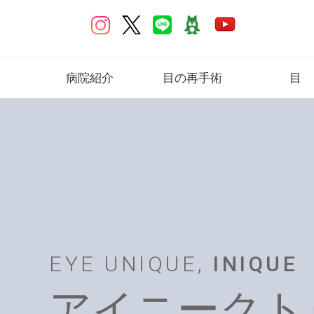
病院紹介
目の再手術
目
アイニーク紹介
ソーセージ目
目の下手術
(ハム目、幅修正)
ー
ドクター紹介
ソーセージ注射
自然な二重
診療案内
アクセス
粘膜露出・陥没傷
二重
・食い込み
院内紹介
眼瞼下垂、
三重まぶた
矯正
症例写真
目頭切開
切開
EYE UNIQUE,
INIQUE
再手術
中高年の目
アイニークト
ブロウリ